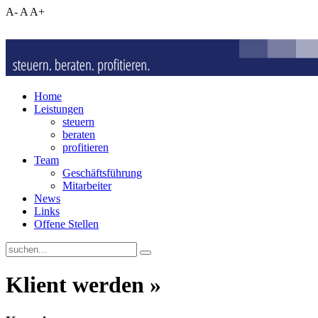
A-
A
A+
Home
Leistungen
steuern
beraten
profitieren
Team
Geschäftsführung
Mitarbeiter
News
Links
Offene Stellen
Klient werden »