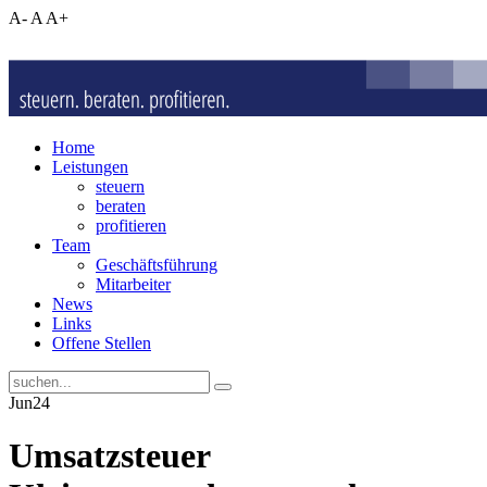
A-
A
A+
Home
Leistungen
steuern
beraten
profitieren
Team
Geschäftsführung
Mitarbeiter
News
Links
Offene Stellen
Jun
24
Umsatzsteuer